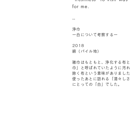
for me.
--
浄巾
ー白について考察するー
2018
綿（パイル地）
雑巾はもともと、浄化する布
巾」と呼ばれていたように汚
除く布という意味がありまし
使ったあとに訪れる「清々し
にとっての「白」でした。