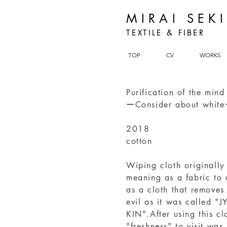
MIRAI SEK
TEXTILE & FIBER
TOP
CV
WORKS
Purification of the mind
ーConsider about whit
2018
cotton
Wiping cloth originally
meaning as a fabric to
as a cloth that removes
evil as it was called "J
KIN".After using this cl
"freshness" to visit was