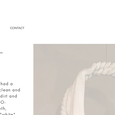
I
CONTACT
eー
 had a
 clean and
 dirt and
YO-
oth,
 "white"